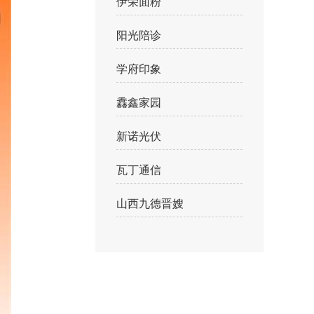
伊荣面粉
阳光陪诊
学府印象
馫鑫家园
新诺光伏
瓦丁通信
山西九德晋嫂