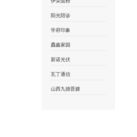
伊荣面粉
阳光陪诊
学府印象
馫鑫家园
新诺光伏
瓦丁通信
山西九德晋嫂