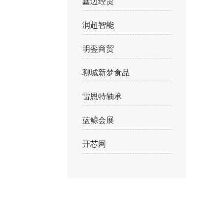
鑫迈经贸
润超智能
明銮商贸
聊城新梦食品
雷恩特轴承
蓝鲸会展
开芯网