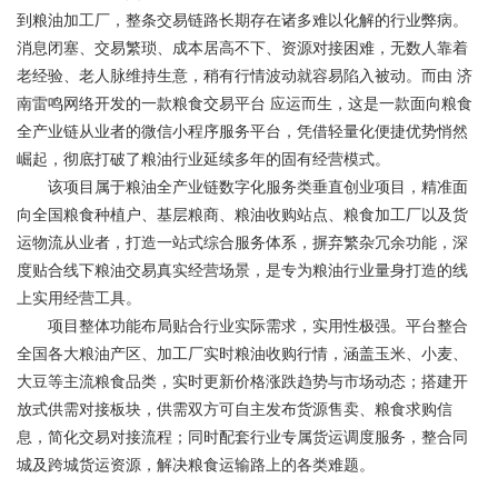
到粮油加工厂，整条交易链路长期存在诸多难以化解的行业弊病。
消息闭塞、交易繁琐、成本居高不下、资源对接困难，无数人靠着
老经验、老人脉维持生意，稍有行情波动就容易陷入被动。而由 济
南雷鸣网络开发的一款粮食交易平台 应运而生，这是一款面向粮食
全产业链从业者的微信小程序服务平台，凭借轻量化便捷优势悄然
崛起，彻底打破了粮油行业延续多年的固有经营模式。
该项目属于粮油全产业链数字化服务类垂直创业项目，精准面
向全国粮食种植户、基层粮商、粮油收购站点、粮食加工厂以及货
运物流从业者，打造一站式综合服务体系，摒弃繁杂冗余功能，深
度贴合线下粮油交易真实经营场景，是专为粮油行业量身打造的线
上实用经营工具。
项目整体功能布局贴合行业实际需求，实用性极强。平台整合
全国各大粮油产区、加工厂实时粮油收购行情，涵盖玉米、小麦、
大豆等主流粮食品类，实时更新价格涨跌趋势与市场动态；搭建开
放式供需对接板块，供需双方可自主发布货源售卖、粮食求购信
息，简化交易对接流程；同时配套行业专属货运调度服务，整合同
城及跨城货运资源，解决粮食运输路上的各类难题。