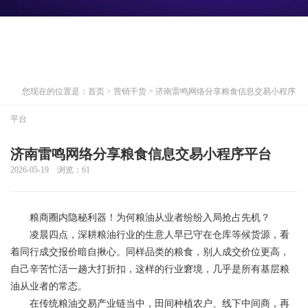
您现在的位置是：
首页
>
营销干货
> 济南雷鸣网络分享粮食信息交易小程序
平台
济南雷鸣网络分享粮食信息交易小程序平台
2026-05-19 浏览：
61
粮商圈内隐秘利器！为何粮油从业者纷纷入局抢占先机？
凌晨四点，深耕粮油行业的生意人早已守在仓库等候货源，看
着同行成交报价暗自揪心。同样品类的粮食，别人成交价位更高，
自己辛苦忙活一趟大打折扣，这样的行业窘境，几乎是所有基层粮
油从业者的常态。
在传统粮油交易产业链当中，田间种植农户、线下中间商，再