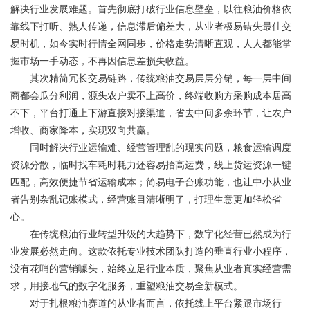
解决行业发展难题。首先彻底打破行业信息壁垒，以往粮油价格依
靠线下打听、熟人传递，信息滞后偏差大，从业者极易错失最佳交
易时机，如今实时行情全网同步，价格走势清晰直观，人人都能掌
握市场一手动态，不再因信息差损失收益。
其次精简冗长交易链路，传统粮油交易层层分销，每一层中间
商都会瓜分利润，源头农户卖不上高价，终端收购方采购成本居高
不下，平台打通上下游直接对接渠道，省去中间多余环节，让农户
增收、商家降本，实现双向共赢。
同时解决行业运输难、经营管理乱的现实问题，粮食运输调度
资源分散，临时找车耗时耗力还容易抬高运费，线上货运资源一键
匹配，高效便捷节省运输成本；简易电子台账功能，也让中小从业
者告别杂乱记账模式，经营账目清晰明了，打理生意更加轻松省
心。
在传统粮油行业转型升级的大趋势下，数字化经营已然成为行
业发展必然走向。这款依托专业技术团队打造的垂直行业小程序，
没有花哨的营销噱头，始终立足行业本质，聚焦从业者真实经营需
求，用接地气的数字化服务，重塑粮油交易全新模式。
对于扎根粮油赛道的从业者而言，依托线上平台紧跟市场行