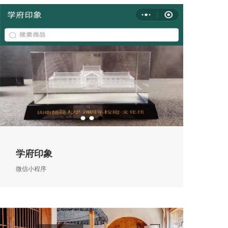
学府印象
微信小程序