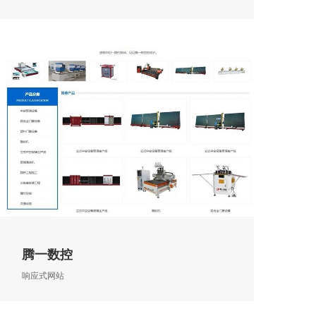
腾一数控
响应式网站