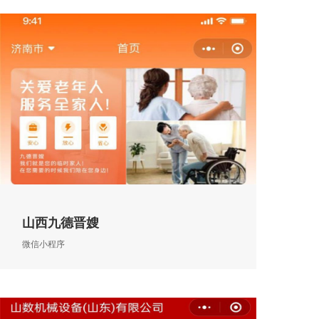
山西九德晋嫂
微信小程序