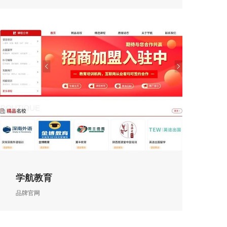
学航教育
品牌官网