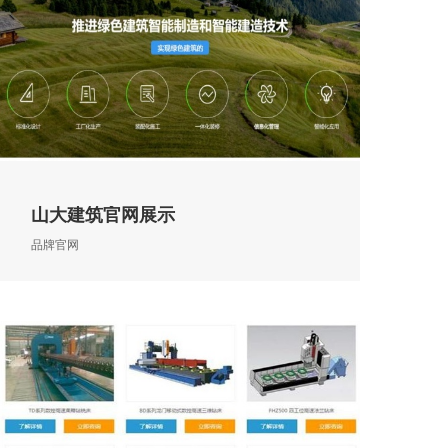
山大建筑官网展示
品牌官网