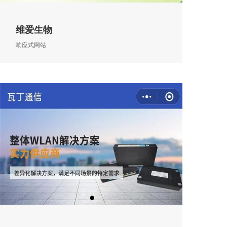
维爱生物
响应式网站