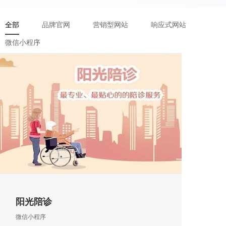
全部
品牌官网
营销型网站
响应式网站
微信小程序
阳光陪诊
微信小程序