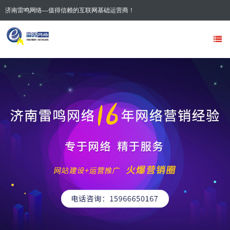
济南雷鸣网络---值得信赖的互联网基础运营商！