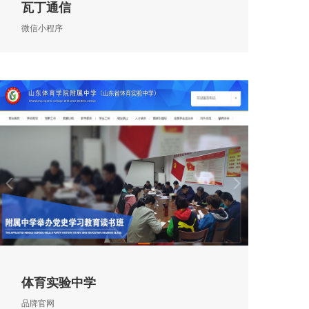
瓦丁通信
微信小程序
体育实验中学
品牌官网