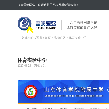
济南雷鸣网络---值得信赖的互联网基础运营商！
十六年深耕网络营销
值得信赖的合作伙伴
您现在的位置是：
首页
>
品牌官网
> 体育实验中学
体育实验中学
2025-08-28 浏览：
61