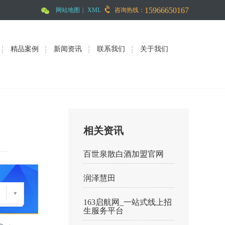
15966650167
网站地图
|
XML
咨询热线：
精品案例
新闻资讯
联系我们
关于我们
相关资讯
百世泉散白酒加盟官网
润泽慧田
163启航网_一站式线上招
生服务平台