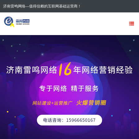
济南雷鸣网络---值得信赖的互联网基础运营商！