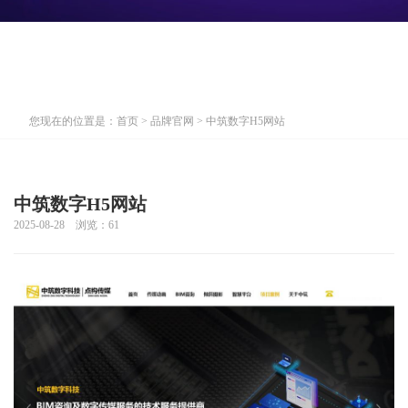
您现在的位置是：
首页
>
品牌官网
> 中筑数字H5网站
中筑数字H5网站
2025-08-28 浏览：
61