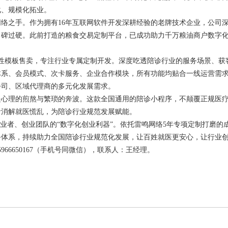
化、规模化拓业。
之手。作为拥有16年互联网软件开发深耕经验的老牌技术企业，公司
口碑过硬。此前打造的粮食交易定制平台，已成功助力千万粮油商户数字
模板售卖，专注行业专属定制开发。深度吃透陪诊行业的服务场景、获
体系、会员模式、次卡服务、企业合作模块，所有功能均贴合一线运营需
公司、区域代理商的多元化发展需求。
心理的煎熬与繁琐的奔波。这款全国通用的陪诊小程序，不颠覆正规医
者消解就医慌乱，为陪诊行业规范发展赋能。
者、创业团队的“数字化创业利器”。依托雷鸣网络5年专项定制打磨的
务体系，持续助力全国陪诊行业规范化发展，让百姓就医更安心，让行业
66650167（手机号同微信），联系人：王经理。