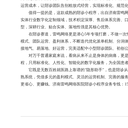
运营成本，让陪诊团队告别粗放式经营，实现标准化、规范
值得一提的是，这款成熟的陪诊小程序，出自济南雷鸣网络
实体行业数字化定制领域，技术积淀深厚、售后体系完善、
型，深耕行业、贴合实体、落地性强是其核心优势。
在陪诊赛道，雷鸣网络更是潜心5年专项打磨，不做一次性
模式、团队运营、盈利体系，不断迭代优化派单机制、分润
接地气、易落地、好运营，完美适配中小型陪诊团队、初创
对万千普通家庭来说，看病从来不止是身体的病痛，更是
程，只用标准化、人性化、智能化的数字化服务，为全国患
它既是无数百姓就医路上靠谱的“隐形助手”，也是陪诊从业
熟系统，凭借多元的盈利模式、灵活的运营机制、完善的服
更省心、更赚钱。济南雷鸣网络医院陪诊小程序业务专线：159