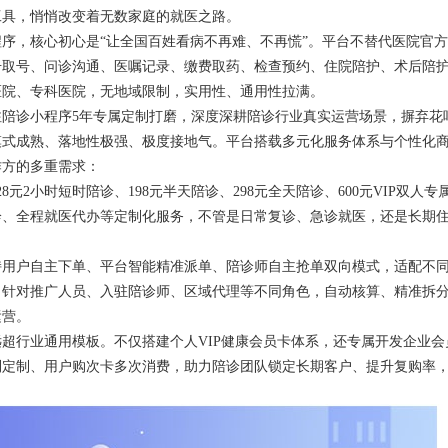
工具，悄悄改变着无数家庭的就医之路。
，核心初心是“让全国百姓看病不再难、不再慌”。平台不替代医院官方
号取号、问诊沟通、医嘱记录、缴费取药、检查预约、住院陪护、术后陪
医院、专科医院，无地域限制，实用性、通用性拉满。
诊小程序5年专属定制打磨，深度深耕陪诊行业真实运营场景，摒弃花
模式成熟、落地性极强、极度接地气。平台搭载多元化服务体系与个性化
作方的多重需求：
小时短时陪诊、198元半天陪诊、298元全天陪诊、600元VIP双人专
诊、全程就医代办等定制化服务，不管是日常复诊、急诊就医，还是长期
用户自主下单、平台智能精准派单、陪诊师自主抢单双向模式，适配不
，针对推广人员、入驻陪诊师、区域代理等不同角色，自动核算、精准拆
运营。
行业通用模板。不仅搭建个人VIP健康会员卡体系，还专属开发企业会
利定制、用户购次卡多次消费，助力陪诊团队锁定长期客户、提升复购率