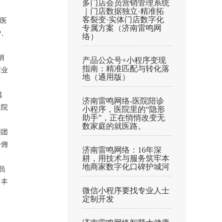
多门店会员营销管理系统
｜门店数据独立·精准拓
客裂变·实体门店数字化
医
专属方案（济南雷鸣网
护、
络）
哨
产品公众号+小程序变现
指南：精准匹配与转化落
商业
地（通用版）
属
济南雷鸣网络-医院陪诊
住院
小程序，医院里的“隐形
助手”，正在悄悄改变无
数家庭的就医路。
同团
分佣
济南雷鸣网络：16年深
耕，用技术与服务筑牢本
地商家数字化口碑护城河
员
，丰
微信小程序要找专业人士
定制开发