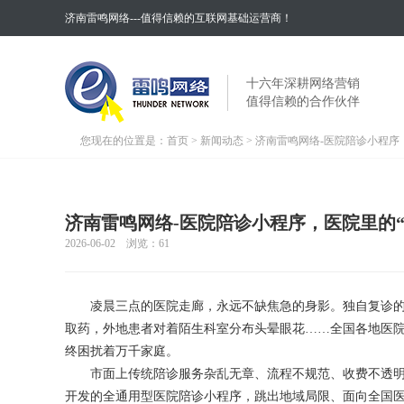
济南雷鸣网络---值得信赖的互联网基础运营商！
十六年深耕网络营销
值得信赖的合作伙伴
您现在的位置是：
首页
>
新闻动态
> 济南雷鸣网络-医院陪诊小程
济南雷鸣网络-医院陪诊小程序，医院里的
2026-06-02 浏览：
61
凌晨三点的医院走廊，永远不缺焦急的身影。独自复诊的
取药，外地患者对着陌生科室分布头晕眼花……全国各地医
终困扰着万千家庭。
市面上传统陪诊服务杂乱无章、流程不规范、收费不透明，
开发的全通用型医院陪诊小程序，跳出地域局限、面向全国