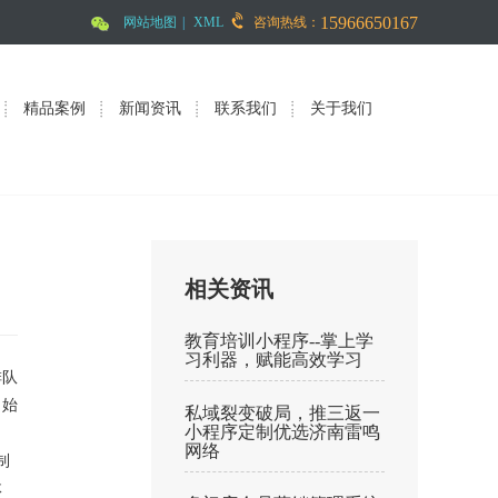
15966650167
网站地图
|
XML
咨询热线：
精品案例
新闻资讯
联系我们
关于我们
相关资讯
教育培训小程序--掌上学
习利器，赋能高效学习
排队
，始
私域裂变破局，推三返一
小程序定制优选济南雷鸣
网络
制
体