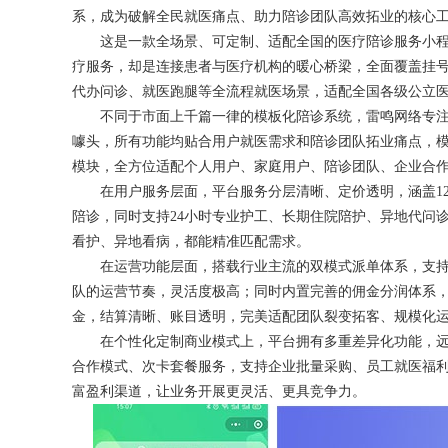
系，成为破解全民就医痛点、助力陪诊团队高效拓业的核心
这是一款全场景、可定制、适配全国的医疗陪诊服务小程序
疗服务，却是连接患者与医疗机构的暖心桥梁，全面覆盖挂
代办问诊、就医跑腿等全流程就医场景，适配全国各级公立
不同于市面上千篇一律的模板化陪诊系统，雷鸣网络专注陪
噱头，所有功能均贴合用户就医需求和陪诊团队拓业痛点，
模块，全方位适配个人用户、家庭用户、陪诊团队、企业合
在用户服务层面，平台服务分层清晰、定价透明，涵盖128元2
陪诊，同时支持24小时专业护工、长期住院陪护、异地代问
看护、异地看病，都能精准匹配需求。
在运营功能层面，搭载行业主流的双模式派单体系，支持
队的运营节奏，灵活度极高；同时内置完善的佣金分润体系
金，结算清晰、账目透明，完美适配团队裂变拓客、规模化
在个性化定制商业模式上，平台拥有多重差异化功能，远超
合作模式、次卡套餐服务，支持企业批量采购、员工就医福
富盈利渠道，让业务开展更灵活、更具竞争力。