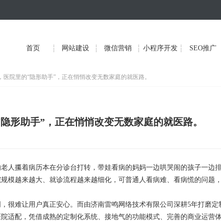
首页
网站建设
微信营销
小程序开发
SEO推广
序，医院里的“隐形助手”，正在悄悄改变无数家庭的就医路。
“隐形助手”，正在悄悄改变无数家庭的就医路。
老人攥着病历本在分诊台打转，带娃看病的妈妈一边哄哭闹的孩子一边
院规模越来越大、就诊流程越来越细化，可普通人看病难、看病慌的问题
很难让用户真正安心。而由济南雷鸣网络技术有限公司深耕5年打磨定
医院适配，凭借成熟的定制化系统、接地气的功能模式、完善的商业运营