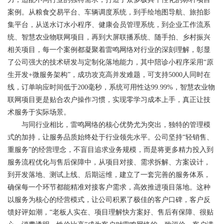
案例。从粮食交易平台、车辆调度系统，到手绘地图导航、旅拍影
集平台，从送水订水小程序、健康会员管理系统，到企业工作流系
统、智慧农业物联网项目，再到大屏联播系统、随手拍、乡村振兴
相关项目，每一个案例都凝聚着雷鸣网络对行业的深刻理解，彰显
了公司强大的技术研发与定制化落地能力，其中陪诊小程序采用“原
生开发+微服务架构”，成功攻克高并发难题，可支持5000人同时在
线，订单响应时间低于200毫秒，系统可用性达99.99%，智慧农业物
联网项目更是贴合农户操作习惯，实现零学习成本上手，真正让技
术服务于实际场景。
与同行业相比，雷鸣网络的核心优势尤为突出，独特的管理模
式的加持，让服务品质始终处于行业领先水平。公司坚持“轻销售、
重服务”的经营理念，不盲目追求业务规模，而是将更多精力投入到
服务流程优化与售后保障中，从项目对接、需求拆解、方案设计，
到开发落地、测试上线、后期运维，建立了一套完善的服务体系，
确保每一个环节都能精准对接客户需求，高效推进项目落地。这种
以服务为核心的经营模式，让公司积累了极佳的客户口碑，客户反
馈好评如潮，“老板人实在、项目理解快方案好、售后有保障、很贴